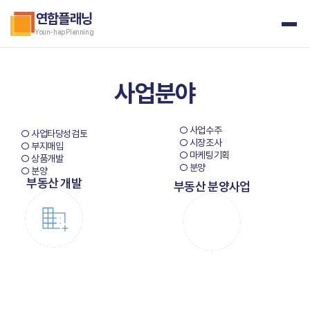
연합플래닝
Youn-hap Planning
사업분야
○ 사업수주
○ 사업타당성검토
○ 시장조사
○ 부지매입
○ 마케팅기획
○ 상품개발
○ 분양
○ 분양
부동산 개발
부동산 분양사업
Real Estate
TOTAL 