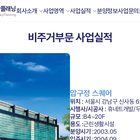
합플래닝
회사소개
사업영역
사업실적
분양정보
사업문의
ap Planning
비주거부문 사업실적
압구정 스퀘어
위치 : 
서울시 강남구 신사동 6
시행사/시공사 : 
휴네트개발/
규모 :
B4~20F
용도 :
근린생활시설
분양시기 :
2003.05
입주시기 :
2004.09