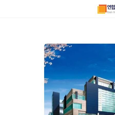
연
Youn-h