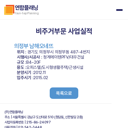
연합플래닝
Youn-hap Planning
비주거부문 사업실적
의정부 남해오네뜨
위치 : 
경기도 의정부시 의정부동 487-4번지
시행사/시공사 : 
청계에이텐PFV/대우건설
규모 :
B4~20F
용도 :
오피스텔/도시형생활주택/근생시설
분양시기 :
2012.11
입주시기 :
2015.02
목록으로
(주)연합플래닝   
주소 | 서울특별시 강남구 도산대로 510 (청담동, 신한빌딩 2층)
사업자등록번호 | 215-86-24097
대표전화 | 02) 542-3448