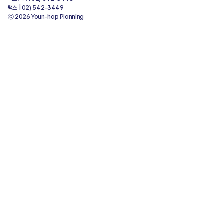
팩스 | 02) 542-3449
ⓒ 2026 Youn-hap Planning