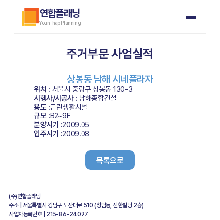
연합플래닝
Youn-hap Planning
주거부문 사업실적
상봉동 남해 시네플라자
위치 : 
서울시 중랑구 상봉동 130-3
시행사/시공사 : 
남해종합건설
용도 :
근린생활시설
규모 :
B2~9F
분양시기 :
2009.05
입주시기 :
2009.08
목록으로
(주)연합플래닝   
주소 | 서울특별시 강남구 도산대로 510 (청담동, 신한빌딩 2층)
사업자등록번호 | 215-86-24097