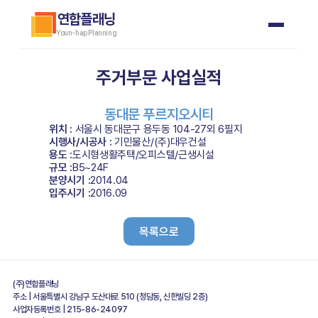
연합플래닝
Youn-hap Planning
주거부문 사업실적
동대문 푸르지오시티
위치 : 
서울시 동대문구 용두동 104-27외 6필지
시행사/시공사 : 
기민물산/(주)대우건설
용도 :
도시형생활주택/오피스텔/근생시설
규모 :
B5~24F
분양시기 :
2014.04
입주시기 :
2016.09
목록으로
(주)연합플래닝   
주소 | 서울특별시 강남구 도산대로 510 (청담동, 신한빌딩 2층)
사업자등록번호 | 215-86-24097